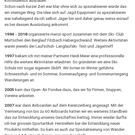
kontinuierlich ausbauen.
Schon nach kurzer Zeit war klar ohne sich zu spezialisieren würde das
ein steiniger Weg. Die Idee sich auf Jagd Equipment zu spezialisieren
war naheliegend da ich selbst Jäger bin und daher genau weiss worauf
es bei dessen Ausrüstung ankommt.
1994 - 2018
organisierte menzi-sport zusammen mit dem Ski- Club
Mürtschen den Berglauf Filzbach Habergschwänd. Weitere Aktivitäten
waren jeweils der Laufschuh- Langlaufski- Test und Jägertreff.
1997
bekam ich mit meiner Partnerin Heidi Meier eine professionelle
Hilfe die weitere Aktivitäten erlaubten. So gründeten wir eine Ski-
Schule mit sogar eigenem Skilift. Wir boten im Winter geführte
Schneeschuh- und im Sommer, Sonnenaufgang- und Sonnenuntergang
Wanderungen an.
2005
kam das Open- Air Fondue dazu, das wir für Firmen, Gruppen,
Vereine anbieten.
2007
war dann Airboarden auf dem Kerenzerberg angesagt. Mit der
Vermietung von bis zu 60 Airboards hatten wir ein weiteres Standbein
das zur Entwicklung unseres Geschäftes beitrug. Immer wieder durfte
ich bei grossen Sportartikel- Herstellern bei der Entwicklung neuer
Produkte mithelfen. So kam es auch zur Spezialisierung von Wander-