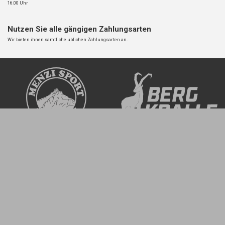
16.00 Uhr
Nutzen Sie alle gängigen Zahlungsarten
Wir bieten ihnen sämtliche üblichen Zahlungsarten an.
Kontakt
Öffnungszeiten
Kerenzerbergstrasse 35
Mo
Geschlossen
CH-8757 Filzbach
Di
Geschlossen
Mi
9.00 – 12.00 | 15.00 – 19.00
T 055 614 11 15
Do
9.00 – 12.00 | 15.00 – 19.00
M 079 364 06 13
Fr
9.00 – 12.00 | 15.00 – 19.00
Sa
9.00 – 12.00 Uhr
ruedi@menzi-sport.ch