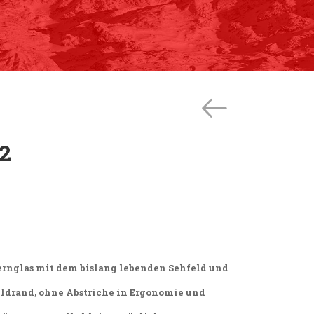
2
Fernglas mit dem bislang lebenden Sehfeld und
rand, ohne Abstriche in Ergonomie und