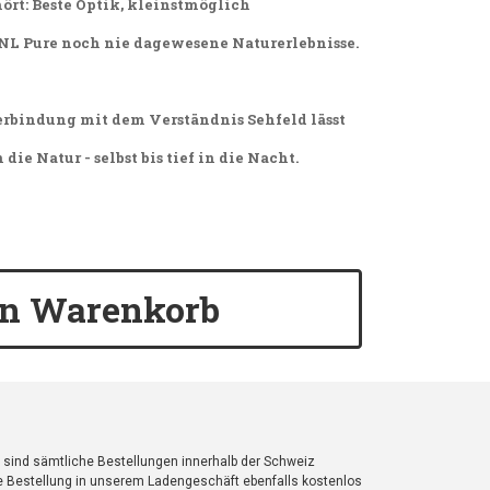
ört: Beste Optik, kleinstmöglich
 NL Pure noch nie dagewesene Naturerlebnisse.
erbindung mit dem Verständnis Sehfeld lässt
die Natur - selbst bis tief in die Nacht.
en Warenkorb
 sind sämtliche Bestellungen innerhalb der Schweiz
re Bestellung in unserem Ladengeschäft ebenfalls kostenlos