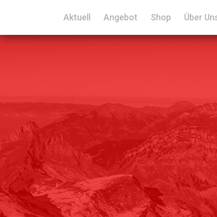
Es wird ein veralteter Internet Explorer eingesetzt, für maxim
Aktuell
Angebot
Shop
Über Un