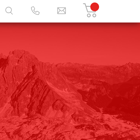
z.Bsp: Firefox, Chrome oder Microsoft Edge) zu wechseln.
ruedi@menzi-sport.ch