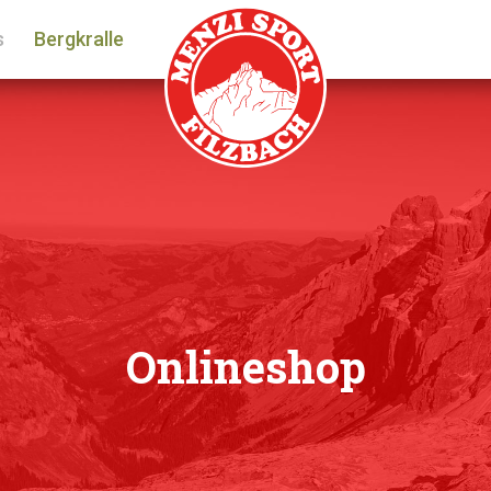
alen Funktionsumfang wird empfohlen auf einen neueren Browser (
s
Bergkralle
Onlineshop