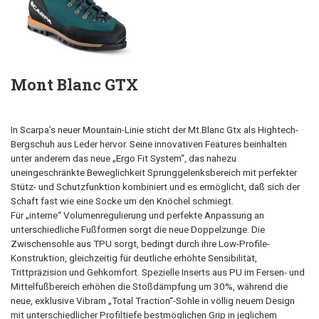
Mont Blanc GTX
In Scarpa’s neuer Mountain-Linie sticht der Mt.Blanc Gtx als Hightech-
Bergschuh aus Leder hervor. Seine innovativen Features beinhalten
unter anderem das neue „Ergo Fit System“, das nahezu
uneingeschränkte Beweglichkeit Sprunggelenksbereich mit perfekter
Stütz- und Schutzfunktion kombiniert und es ermöglicht, daß sich der
Schaft fast wie eine Socke um den Knöchel schmiegt.
Für „interne“ Volumenregulierung und perfekte Anpassung an
unterschiedliche Fußformen sorgt die neue Doppelzunge. Die
Zwischensohle aus TPU sorgt, bedingt durch ihre Low-Profile-
Konstruktion, gleichzeitig für deutliche erhöhte Sensibilität,
Trittpräzision und Gehkomfort. Spezielle Inserts aus PU im Fersen- und
Mittelfußbereich erhöhen die Stoßdämpfung um 30%, während die
neue, exklusive Vibram „Total Traction“-Sohle in völlig neuem Design
mit unterschiedlicher Profiltiefe bestmöglichen Grip in jeglichem