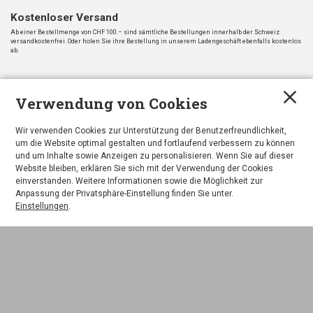
Kostenloser Versand
Ab einer Bestellmenge von CHF 100.– sind sämtliche Bestellungen innerhalb der Schweiz
versandkostenfrei. Oder holen Sie ihre Bestellung in unserem Ladengeschäft ebenfalls kostenlos
ab.
Schnelle Lieferung
Verwendung von Cookies
Wenn wir das Produkt an Lager haben, erhalten Sie den Artikel umgehend. Bitte berücksichtigen
Sie, dass die Lieferung bei einigen Produkten manchmal einige Tage dauern kann. Bei
Lieferverzögerungen informieren wir Sie gerne telefonisch. Hinterlassen Sie ihre
Telefonnummer bei der Bestellung.
Wir verwenden Cookies zur Unterstützung der Benutzerfreundlichkeit,
um die Website optimal gestalten und fortlaufend verbessern zu können
und um Inhalte sowie Anzeigen zu personalisieren. Wenn Sie auf dieser
Kostenlose Hotline 055 614 11 15
Website bleiben, erklären Sie sich mit der Verwendung der Cookies
Haben Sie noch Fragen zu Ihrer Bestellung? Mo-Fr 8.30 – 12.00 Uhr | 15.00 – 18.30 Uhr/Sa 8.30 –
einverstanden. Weitere Informationen sowie die Möglichkeit zur
16.00 Uhr
Anpassung der Privatsphäre-Einstellung finden Sie unter.
Einstellungen
.
Nutzen Sie alle gängigen Zahlungsarten
Wir bieten ihnen sämtliche üblichen Zahlungsarten an.